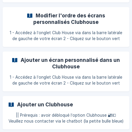
Cliquez sur le bouton vert “modifier” parmi la liste du/des
Club House présent(s) ![Modifier un Club House]
(https://storage.crisp.chat/users/helpdesk/website/d3749ef
Modifier l'ordre des écrans
f24758000/liste-des-club-house-modifier_
personnalisés Clubhouse
1 - Accédez à l’onglet Club House via dans la barre latérale
de gauche de votre écran 2 - Cliquez sur le bouton vert
“modifier” parmi la liste du/des Club House présent(s) 3 -
Modifiez l’ordre des éc
Ajouter un écran personnalisé dans un
Clubhouse
1 - Accédez à l’onglet Club House via dans la barre latérale
de gauche de votre écran 2 - Cliquez sur le bouton vert
“modifier” parmi la liste du/des Club House présent(s) 3 -
Cliquez sur le ${color
Ajouter un Clubhouse
|| Prérequis : avoir débloqué l’option Clubhouse 🔐💶
Veuillez nous contacter via le chatbot (la petite bulle bleue)
en bas à droite de votre écran ou à nous écrire à l’adresse