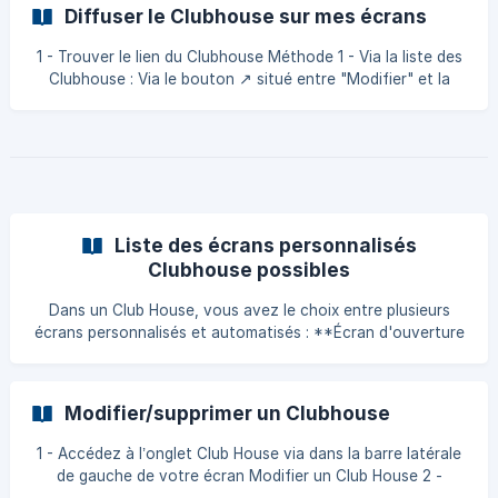
Clubhouse ? Méthode 1 - Via la liste des Clubhouse : Via le
Diffuser le Clubhouse sur mes écrans
bouton ↗️ situé entre "Modifier" et la croix rouge ❌
Méthode 2 - Via les réglages d'un Clubhouse : Avec le
1 - Trouver le lien du Clubhouse Méthode 1 - Via la liste des
bouton "Ouvrir le Clubhouse ↗️" ![2 méthodes pou
Clubhouse : Via le bouton ↗️ situé entre "Modifier" et la
croix rouge ❌ Méthode 2 - Via les réglages d'un Clubhouse
: Avec le bouton "Ouvrir le Clubhouse ↗️" 2 - Ouvrir ce lien
dans le navigateur Web de votre TV connectée Le lien se
présente sous la forme https://clubh
Liste des écrans personnalisés
Clubhouse possibles
Dans un Club House, vous avez le choix entre plusieurs
écrans personnalisés et automatisés : **Écran d'ouverture
** Il vous faudra choisir une image de fond Équipe Il vous
faudra choisir l
Modifier/supprimer un Clubhouse
1 - Accédez à l’onglet Club House via dans la barre latérale
de gauche de votre écran Modifier un Club House 2 -