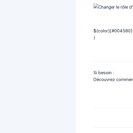
${color}[#004580](
)
Si besoin :
Découvrez comme