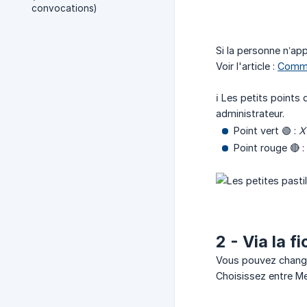
convocations)
Si la personne n’app
Voir l'article :
Comme
ℹ️ Les petits points
administrateur.
Point vert 🟢 :
X
Point rouge 🔴 :
2 - Via la 
Vous pouvez change
Choisissez entre M