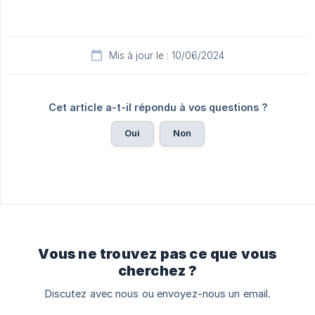
Mis à jour le : 10/06/2024
Cet article a-t-il répondu à vos questions ?
Oui
Non
Vous ne trouvez pas ce que vous
cherchez ?
Discutez avec nous ou envoyez-nous un email.