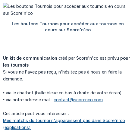
Un
kit de communication
créé par Score'n'co est prévu
pour 
les tournois
.
Si vous ne l'avez pas reçu, n'hésitez pas à nous en faire la
demande.
• via le chatbot (bulle bleue en bas à droite de votre écran)
• via notre adresse mail :
contact@scorenco.com
Cet article peut vous intéresser :
Mes matchs du tournoi n'apparaissent pas dans Score'n'co
(explications)