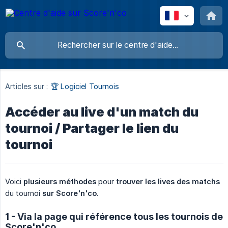
Articles sur :
🏆 Logiciel Tournois
Accéder au live d'un match du
tournoi / Partager le lien du
tournoi
Voici
plusieurs méthodes
pour
trouver les lives des matchs
du tournoi
sur Score'n'co
.
1 - Via la page qui référence tous les tournois de
Score'n'co